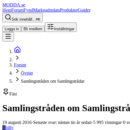
MODDA
.se
Hem
Forum
Fynd
Marknadsplats
Produkter
Guider
Sök innehåll...
⌘
K
Logga in
Bli medlem
Inställningar
Forum
Övrigt
Samlingstråden om Samlingstrådar
Fäst
Samlingstråden om Samlingstr
19 augusti 2016
·
Senaste svar
:
nästan tio år sedan
·
5 995
visningar
·
0
s
B
billy