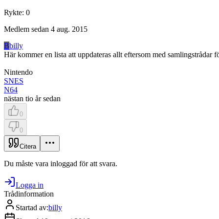
Rykte
:
0
Medlem sedan
4 aug. 2015
B
billy
Här kommer en lista att uppdateras allt eftersom med samlingstrådar f
Nintendo
SNES
N64
nästan tio år sedan
0
0
Citera
Du måste vara inloggad för att svara.
Logga in
Trådinformation
Startad av
:
billy