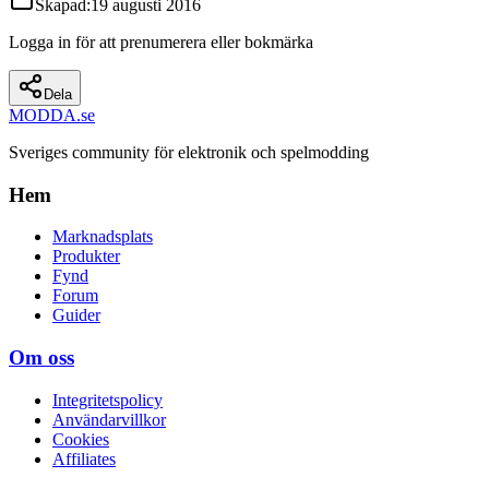
Skapad
:
19 augusti 2016
Logga in för att prenumerera eller bokmärka
Dela
MODDA
.se
Sveriges community för elektronik och spelmodding
Hem
Marknadsplats
Produkter
Fynd
Forum
Guider
Om oss
Integritetspolicy
Användarvillkor
Cookies
Affiliates