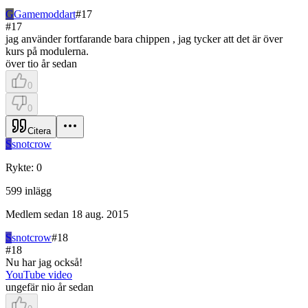
G
Gamemoddart
#
17
#
17
jag använder fortfarande bara chippen , jag tycker att det är över
kurs på modulerna.
över tio år sedan
0
0
Citera
S
snotcrow
Rykte
:
0
599
inlägg
Medlem sedan
18 aug. 2015
S
snotcrow
#
18
#
18
Nu har jag också!
YouTube video
ungefär nio år sedan