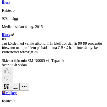
L
lurx
Rykte
:
0
978
inlägg
Medlem sedan
4 aug. 2015
L
lurx
#
8
#
8
Jag körde med vanlig alkohol från kjell tror den är 90-99 procentig
försvann utan problem på båda mina GB 🙂 hade inte så mycket
klisterrester förövrigt ^^
Skickat från min SM-N9005 via Tapatalk
över tio år sedan
0
0
Citera
M
Majkey
Rykte
:
0