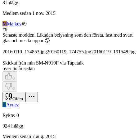
8
inlägg
Medlem sedan
1 nov. 2015
M
Majkey
#
9
#
9
Senaste modden. Likadan belysning som den första, fast med svart
glas och nes knappar 🙂
20160119_174853.jpg
20160119_174755.jpg
20160119_191548.jpg
Skickat från min SM-N910F via Tapatalk
över tio år sedan
0
0
Citera
A
Aynez
Rykte
:
0
924
inlägg
Medlem sedan
7 aug. 2015