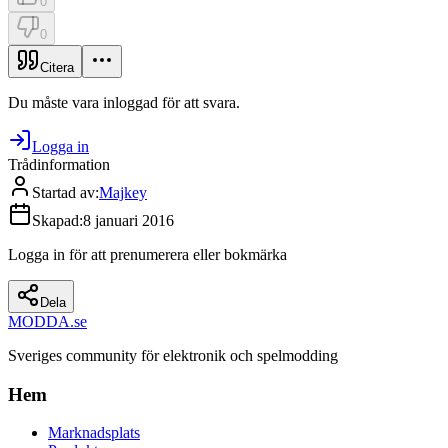
0
0
Citera
Du måste vara inloggad för att svara.
Logga in
Trådinformation
Startad av
:
Majkey
Skapad
:
8 januari 2016
Logga in för att prenumerera eller bokmärka
Dela
MODDA
.se
Sveriges community för elektronik och spelmodding
Hem
Marknadsplats