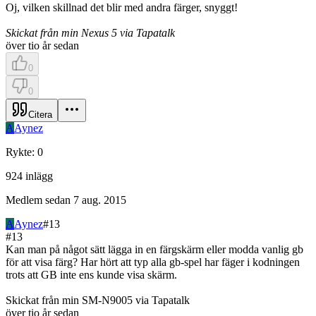
Oj, vilken skillnad det blir med andra färger, snyggt!
Skickat från min Nexus 5 via Tapatalk
över tio år sedan
0
0
Citera
A
Aynez
Rykte
:
0
924
inlägg
Medlem sedan
7 aug. 2015
A
Aynez
#
13
#
13
Kan man på något sätt lägga in en färgskärm eller modda vanlig gb
för att visa färg? Har hört att typ alla gb-spel har fäger i kodningen
trots att GB inte ens kunde visa skärm.
Skickat från min SM-N9005 via Tapatalk
över tio år sedan