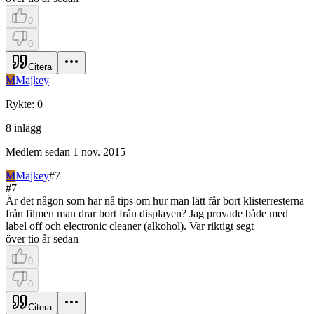
0
0
Citera
M
Majkey
Rykte
:
0
8
inlägg
Medlem sedan
1 nov. 2015
M
Majkey
#
7
#
7
Är det någon som har nå tips om hur man lätt får bort klisterresterna
från filmen man drar bort från displayen? Jag provade både med
label off och electronic cleaner (alkohol). Var riktigt segt
över tio år sedan
0
0
Citera