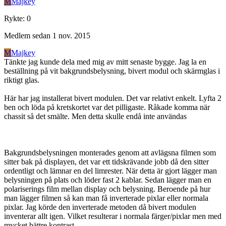
M
Majkey
Rykte
:
0
Medlem sedan
1 nov. 2015
M
Majkey
Tänkte jag kunde dela med mig av mitt senaste bygge. Jag la en
beställning på vit bakgrundsbelysning, bivert modul och skärmglas i
riktigt glas.
Här har jag installerat bivert modulen. Det var relativt enkelt. Lyfta 2
ben och löda på kretskortet var det pilligaste. Råkade komma när
chassit så det smälte. Men detta skulle endå inte användas
Bakgrundsbelysningen monterades genom att avlägsna filmen som
sitter bak på displayen, det var ett tidskrävande jobb då den sitter
ordentligt och lämnar en del limrester. När detta är gjort lägger man
belysningen på plats och löder fast 2 kablar. Sedan lägger man en
polariserings film mellan display och belysning. Beroende på hur
man lägger filmen så kan man få inverterade pixlar eller normala
pixlar. Jag körde den inverterade metoden då bivert modulen
inventerar allt igen. Vilket resulterar i normala färger/pixlar men med
mycket bättre kontrast.