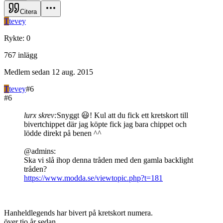
Citera
T
tevey
Rykte
:
0
767
inlägg
Medlem sedan
12 aug. 2015
T
tevey
#
6
#
6
lurx skrev:
Snyggt 😃! Kul att du fick ett kretskort till
bivertchippet där jag köpte fick jag bara chippet och
lödde direkt på benen ^^
@admins:
Ska vi slå ihop denna tråden med den gamla backlight
tråden?
https://www.modda.se/viewtopic.php?t=181
Hanheldlegends har bivert på kretskort numera.
över tio år sedan