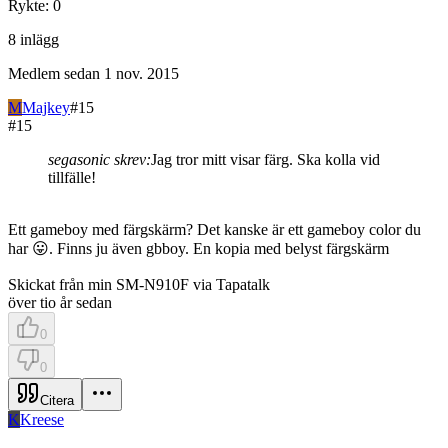
Rykte
:
0
8
inlägg
Medlem sedan
1 nov. 2015
M
Majkey
#
15
#
15
segasonic skrev:
Jag tror mitt visar färg. Ska kolla vid
tillfälle!
Ett gameboy med färgskärm? Det kanske är ett gameboy color du
har 😛. Finns ju även gbboy. En kopia med belyst färgskärm
Skickat från min SM-N910F via Tapatalk
över tio år sedan
0
0
Citera
K
Kreese