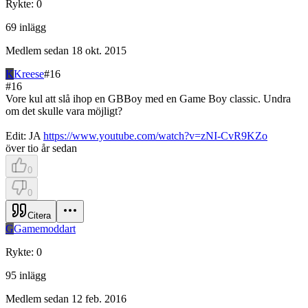
Rykte
:
0
69
inlägg
Medlem sedan
18 okt. 2015
K
Kreese
#
16
#
16
Vore kul att slå ihop en GBBoy med en Game Boy classic. Undra
om det skulle vara möjligt?
Edit: JA
https://www.youtube.com/watch?v=zNI-CvR9KZo
över tio år sedan
0
0
Citera
G
Gamemoddart
Rykte
:
0
95
inlägg
Medlem sedan
12 feb. 2016