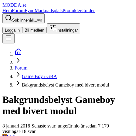
MODDA
.se
Hem
Forum
Fynd
Marknadsplats
Produkter
Guider
Sök innehåll...
⌘
K
Logga in
Bli medlem
Inställningar
Forum
Game Boy / GBA
Bakgrundsbelyst Gameboy med bivert modul
Bakgrundsbelyst Gameboy
med bivert modul
8 januari 2016
·
Senaste svar
:
ungefär nio år sedan
·
7 179
visningar
·
18
svar