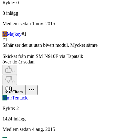
Rykte
:
0
8
inlägg
Medlem sedan
1 nov. 2015
M
Majkey
#
1
#
1
Såhär ser det ut utan bivert modul. Mycket sämre
Skickat från min SM-N910F via Tapatalk
över tio år sedan
0
0
Citera
M
mrTentacle
Rykte
:
2
1424
inlägg
Medlem sedan
4 aug. 2015