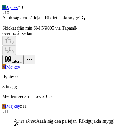
A
Aynez
#
10
#
10
Aaah såg den på fejan. Riktigt jäkla snygg! 🙂
Skickat från min SM-N9005 via Tapatalk
över tio år sedan
0
0
Citera
M
Majkey
Rykte
:
0
8
inlägg
Medlem sedan
1 nov. 2015
M
Majkey
#
11
#
11
Aynez skrev:
Aaah såg den på fejan. Riktigt jäkla snygg!
🙂