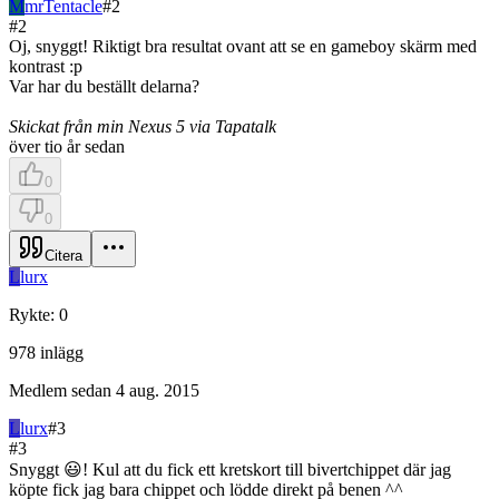
M
mrTentacle
#
2
#
2
Oj, snyggt! Riktigt bra resultat ovant att se en gameboy skärm med
kontrast :p
Var har du beställt delarna?
Skickat från min Nexus 5 via Tapatalk
över tio år sedan
0
0
Citera
L
lurx
Rykte
:
0
978
inlägg
Medlem sedan
4 aug. 2015
L
lurx
#
3
#
3
Snyggt 😃! Kul att du fick ett kretskort till bivertchippet där jag
köpte fick jag bara chippet och lödde direkt på benen ^^