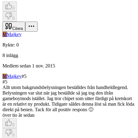
0
0
Citera
M
Majkey
Rykte
:
0
8
inlägg
Medlem sedan
1 nov. 2015
M
Majkey
#
5
#
5
Allt utom bakgrundsbelysningen beställdes från handheldlegend.
Belysningen var slut när jag beställde så jag tog den ifrån
gameboymods istället. Jag tror chipet som sitter färdigt på kretskort
är en relativt ny produkt. Tidigare såldes denna löst så man fick löda
direkt på benen. Tack för all positiv respons 🙂
över tio år sedan
0
0