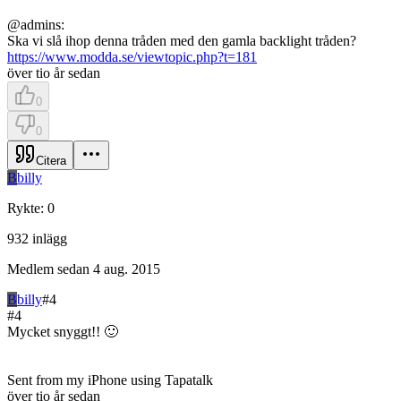
@admins:
Ska vi slå ihop denna tråden med den gamla backlight tråden?
https://www.modda.se/viewtopic.php?t=181
över tio år sedan
0
0
Citera
B
billy
Rykte
:
0
932
inlägg
Medlem sedan
4 aug. 2015
B
billy
#
4
#
4
Mycket snyggt!! 🙂
Sent from my iPhone using Tapatalk
över tio år sedan