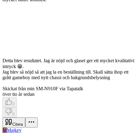
Detta blev resultatet. Jag är nöjd och glaset ger ett mycket kvalitativt
intryck 😁.
Jag blev så nöjd så att jag la en beställning till. Skall sätta ihop ett
grått gameboy med nytt chassi och bakgrundsbelysning
Skickat från min SM-N910F via Tapatalk
över tio år sedan
0
0
Citera
M
Majkey