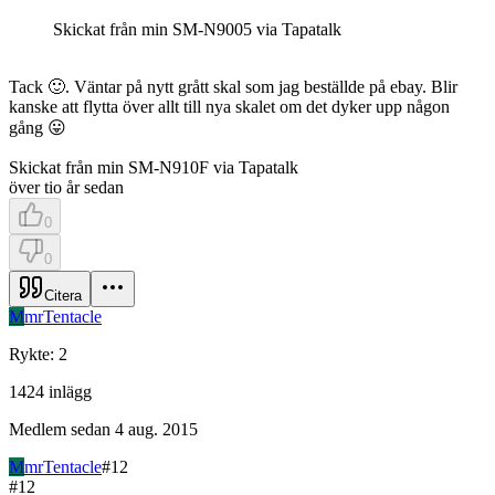
Skickat från min SM-N9005 via Tapatalk
Tack 🙂. Väntar på nytt grått skal som jag beställde på ebay. Blir
kanske att flytta över allt till nya skalet om det dyker upp någon
gång 😛
Skickat från min SM-N910F via Tapatalk
över tio år sedan
0
0
Citera
M
mrTentacle
Rykte
:
2
1424
inlägg
Medlem sedan
4 aug. 2015
M
mrTentacle
#
12
#
12