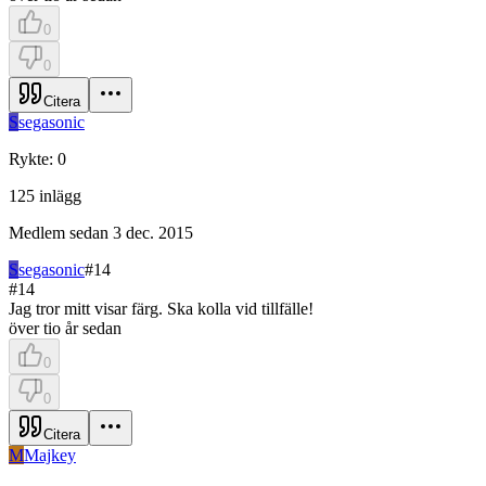
0
0
Citera
S
segasonic
Rykte
:
0
125
inlägg
Medlem sedan
3 dec. 2015
S
segasonic
#
14
#
14
Jag tror mitt visar färg. Ska kolla vid tillfälle!
över tio år sedan
0
0
Citera
M
Majkey