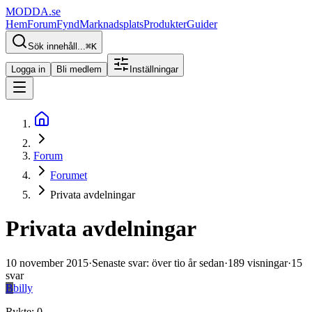
MODDA
.se
Hem
Forum
Fynd
Marknadsplats
Produkter
Guider
Sök innehåll...
⌘
K
Logga in
Bli medlem
Inställningar
Forum
Forumet
Privata avdelningar
Privata avdelningar
10 november 2015
·
Senaste svar
:
över tio år sedan
·
189
visningar
·
15
svar
B
billy
Rykte
:
0