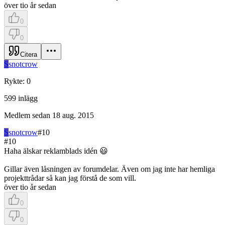
över tio år sedan
0
0
Citera
S
snotcrow
Rykte
:
0
599
inlägg
Medlem sedan
18 aug. 2015
S
snotcrow
#
10
#
10
Haha älskar reklamblads idén 😃
Gillar även låsningen av forumdelar. Även om jag inte har hemliga
projekttrådar så kan jag förstå de som vill.
över tio år sedan
0
0