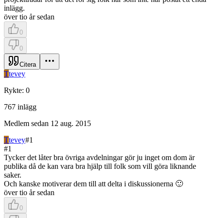
inlägg.
över tio år sedan
0
0
Citera
T
tevey
Rykte
:
0
767
inlägg
Medlem sedan
12 aug. 2015
T
tevey
#
1
#
1
Tycker det låter bra övriga avdelningar gör ju inget om dom är
publika då de kan vara bra hjälp till folk som vill göra liknande
saker.
Och kanske motiverar dem till att delta i diskussionerna 🙂
över tio år sedan
0