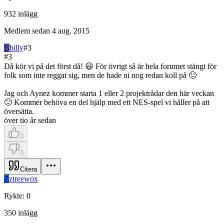
932
inlägg
Medlem sedan
4 aug. 2015
B
billy
#
3
#
3
Då kör vi på det först då! 😃 För övrigt så är hela forumet stängt för
folk som inte reggat sig, men de hade ni nog redan koll på 🙂
Jag och Aynez kommer starta 1 eller 2 projektrådar den här veckan
🙂 Kommer behöva en del hjälp med ett NES-spel vi håller på att
översätta.
över tio år sedan
0
0
Citera
Z
ztreewox
Rykte
:
0
350
inlägg