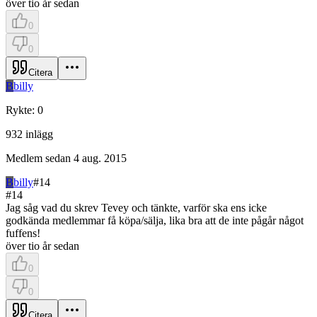
över tio år sedan
0
0
Citera
B
billy
Rykte
:
0
932
inlägg
Medlem sedan
4 aug. 2015
B
billy
#
14
#
14
Jag såg vad du skrev Tevey och tänkte, varför ska ens icke
godkända medlemmar få köpa/sälja, lika bra att de inte pågår något
fuffens!
över tio år sedan
0
0
Citera