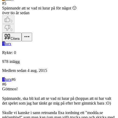
#
5
Spännande att se vad ni lurar på för något 🙂
över tio år sedan
0
0
Citera
L
lurx
Rykte
:
0
978
inlägg
Medlem sedan
4 aug. 2015
L
lurx
#
6
#
6
Göttmos!
Spännande, ska bli kul att se vad ni lurar på (hoppas att ni har valt
det spelet som jag har tänkt ge mig på efter herr gimmick bara :O)
Skulle vi kanske i sann retroanda fixa iordning ett "modda.se
reklamblad" som man kan (om man vill) trycka upp och skicka med