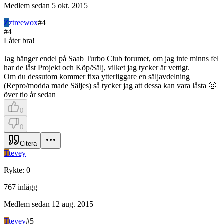
Medlem sedan
5 okt. 2015
Z
ztreewox
#
4
#
4
Låter bra!
Jag hänger endel på Saab Turbo Club forumet, om jag inte minns fel
har de låst Projekt och Köp/Sälj, vilket jag tycker är vettigt.
Om du dessutom kommer fixa ytterliggare en säljavdelning
(Repro/modda made Säljes) så tycker jag att dessa kan vara låsta 🙂
över tio år sedan
0
0
Citera
T
tevey
Rykte
:
0
767
inlägg
Medlem sedan
12 aug. 2015
T
tevey
#
5