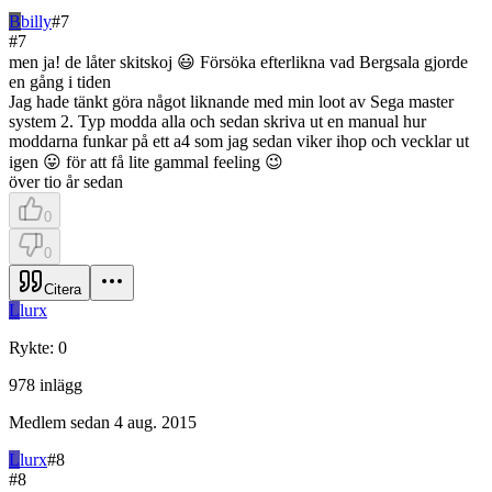
B
billy
#
7
#
7
men ja! de låter skitskoj 😃 Försöka efterlikna vad Bergsala gjorde
en gång i tiden
Jag hade tänkt göra något liknande med min loot av Sega master
system 2. Typ modda alla och sedan skriva ut en manual hur
moddarna funkar på ett a4 som jag sedan viker ihop och vecklar ut
igen 😛 för att få lite gammal feeling 😉
över tio år sedan
0
0
Citera
L
lurx
Rykte
:
0
978
inlägg
Medlem sedan
4 aug. 2015
L
lurx
#
8
#
8