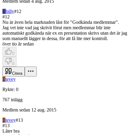
Medlem sedan
4 aug. 2015
B
billy
#
12
#
12
Nu är även hela marknaden låst för "Godkända medlemmar".
Jag vet inte vad jag skrivit förut men medlemmar blir inte
automatiskt godkända när ex en presentation skrivs utan det är jag
som manuellt lägger in dessa, för att få lite mer kontroll.
över tio år sedan
0
0
Citera
T
tevey
Rykte
:
0
767
inlägg
Medlem sedan
12 aug. 2015
T
tevey
#
13
#
13
Låter bra