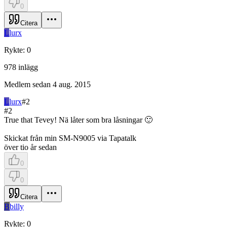
0
Citera
L
lurx
Rykte
:
0
978
inlägg
Medlem sedan
4 aug. 2015
L
lurx
#
2
#
2
True that Tevey! Nä låter som bra låsningar 🙂
Skickat från min SM-N9005 via Tapatalk
över tio år sedan
0
0
Citera
B
billy
Rykte
:
0