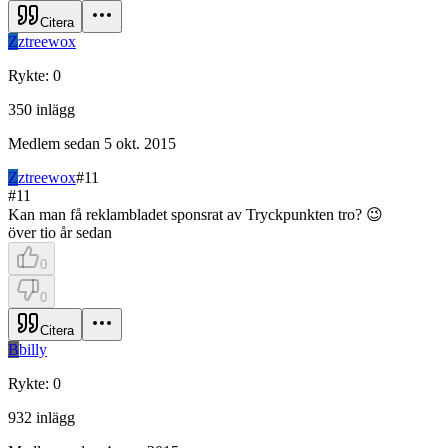
Citera
Z
ztreewox
Rykte
:
0
350
inlägg
Medlem sedan
5 okt. 2015
Z
ztreewox
#
11
#
11
Kan man få reklambladet sponsrat av Tryckpunkten tro? 😉
över tio år sedan
0
0
Citera
B
billy
Rykte
:
0
932
inlägg