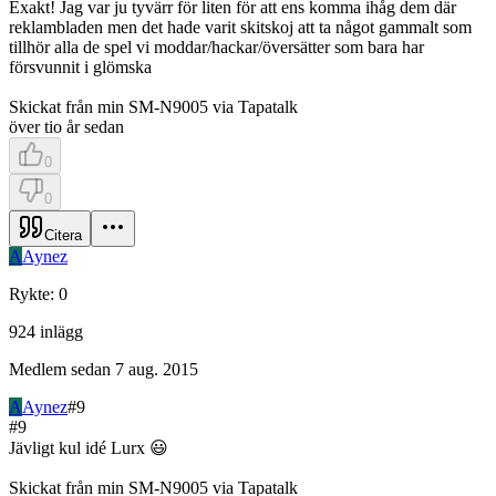
Exakt! Jag var ju tyvärr för liten för att ens komma ihåg dem där
reklambladen men det hade varit skitskoj att ta något gammalt som
tillhör alla de spel vi moddar/hackar/översätter som bara har
försvunnit i glömska
Skickat från min SM-N9005 via Tapatalk
över tio år sedan
0
0
Citera
A
Aynez
Rykte
:
0
924
inlägg
Medlem sedan
7 aug. 2015
A
Aynez
#
9
#
9
Jävligt kul idé Lurx 😃
Skickat från min SM-N9005 via Tapatalk