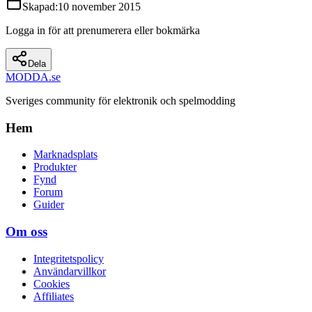
Skapad
:
10 november 2015
Logga in för att prenumerera eller bokmärka
Dela
MODDA
.se
Sveriges community för elektronik och spelmodding
Hem
Marknadsplats
Produkter
Fynd
Forum
Guider
Om oss
Integritetspolicy
Användarvillkor
Cookies
Affiliates