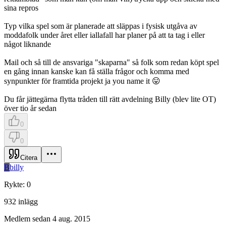
sina repros
Typ vilka spel som är planerade att släppas i fysisk utgåva av
moddafolk under året eller iallafall har planer på att ta tag i eller
något liknande
Mail och så till de ansvariga "skaparna" så folk som redan köpt spel
en gång innan kanske kan få ställa frågor och komma med
synpunkter för framtida projekt ja you name it 😛
Du får jättegärna flytta tråden till rätt avdelning Billy (blev lite OT)
över tio år sedan
0
0
Citera
B
billy
Rykte
:
0
932
inlägg
Medlem sedan
4 aug. 2015