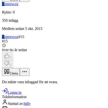
Z
ztreewox
Rykte
:
0
350
inlägg
Medlem sedan
5 okt. 2015
Z
ztreewox
#
15
#
15
🙂
över tio år sedan
0
0
Citera
Du måste vara inloggad för att svara.
Logga in
Trådinformation
Startad av
:
billy