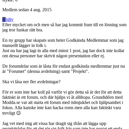
Medlem sedan
4 aug. 2015
B
billy
Efter mycket om och men så har jag kommit fram till en lösning som
jag tror funkar rätt bra.
En ny grupp har skapats som heter Godkända Medlemmar som jag
manuellt lägger in folk i.
Just nu har jag lagt in alla med minst 1 post, jag har dock inte kollat
om dessa personer har skrivit någon presentation eller ej.
De forumdelar som är låsta för endast godkända medlemmar just nu
är "Forumet" (denna avdelning) samt "Projekt".
Ska vi låsa ner fler avdelningar?
För er som inte har koll på varför vi gör detta så är det för att detta
faktiskt är ett forum, och där hjälps vi åt allihopa. Grundidéen med
Modda.se var att starta ett forum med ödmjukhet och hjälpsamhet i
fokus. Alla kanske inte kan hacka roms men alla kan faktiskt vara
trevligt 😉
Jag vet med mig att vissa har dragit sig ifrån att lägga upp
projekttrådar för att det rör sig folk här som inte har postat ett enda