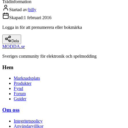
Trådinformation
Startad av
:
billy
Skapad
:
1 februari 2016
Logga in för att prenumerera eller bokmärka
Dela
MODDA
.se
Sveriges community för elektronik och spelmodding
Hem
Marknadsplats
Produkter
Fynd
Forum
Guider
Om oss
Integritetspolicy
Användarvillkor