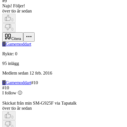
#
9
Najs! Följer!
över tio år sedan
0
0
Citera
G
Gamemoddart
Rykte
:
0
95
inlägg
Medlem sedan
12 feb. 2016
G
Gamemoddart
#
10
#
10
I follow 🙂
Skickat från min SM-G925F via Tapatalk
över tio år sedan
0
0