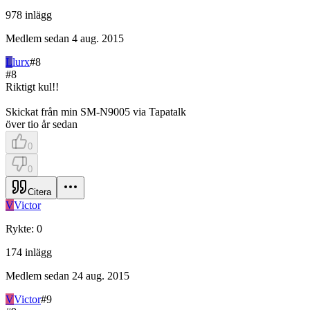
978
inlägg
Medlem sedan
4 aug. 2015
L
lurx
#
8
#
8
Riktigt kul!!
Skickat från min SM-N9005 via Tapatalk
över tio år sedan
0
0
Citera
V
Victor
Rykte
:
0
174
inlägg
Medlem sedan
24 aug. 2015
V
Victor
#
9