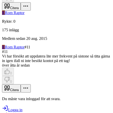
Citera
R
Rom Raptor
Rykte
:
0
175
inlägg
Medlem sedan
20 aug. 2015
R
Rom Raptor
#
11
#
11
Vi har försökt att uppdatera lite mer frekvent på sistone så titta gärna
in igen ifall ni inte besökt kontot på ett tag!
över åtta år sedan
0
0
Citera
Du måste vara inloggad för att svara.
Logga in