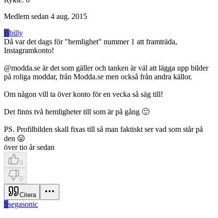
Medlem sedan
4 aug. 2015
B
billy
Då var det dags för "hemlighet" nummer 1 att framträda,
Instagramkonto!
@modda.se är det som gäller och tanken är väl att lägga upp bilder
på roliga moddar, från Modda.se men också från andra källor.
Om någon vill ta över konto för en vecka så säg till!
Det finns två hemligheter till som är på gång 🙂
PS. Profilbilden skall fixas till så man faktiskt ser vad som står på
den 😛
över tio år sedan
0
0
Citera
S
segasonic