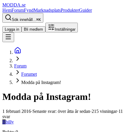
MODDA
.se
Hem
Forum
Fynd
Marknadsplats
Produkter
Guider
Sök innehåll...
⌘
K
Logga in
Bli medlem
Inställningar
Forum
Forumet
Modda på Instagram!
Modda på Instagram!
1 februari 2016
·
Senaste svar
:
över åtta år sedan
·
215
visningar
·
11
svar
B
billy
Rykte
:
0