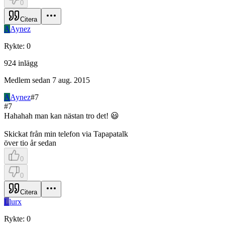
0
Citera
A
Aynez
Rykte
:
0
924
inlägg
Medlem sedan
7 aug. 2015
A
Aynez
#
7
#
7
Hahahah man kan nästan tro det! 😃
Skickat från min telefon via Tapapatalk
över tio år sedan
0
0
Citera
L
lurx
Rykte
:
0