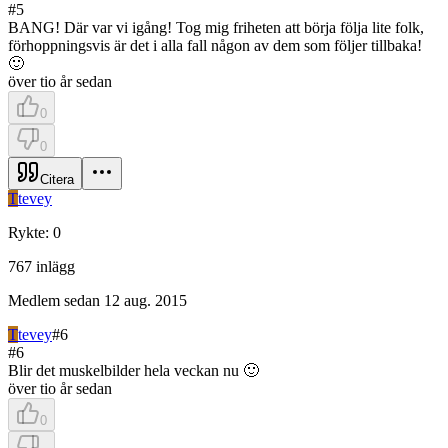
#
5
BANG! Där var vi igång! Tog mig friheten att börja följa lite folk,
förhoppningsvis är det i alla fall någon av dem som följer tillbaka!
🙂
över tio år sedan
0
0
Citera
T
tevey
Rykte
:
0
767
inlägg
Medlem sedan
12 aug. 2015
T
tevey
#
6
#
6
Blir det muskelbilder hela veckan nu 🙂
över tio år sedan
0