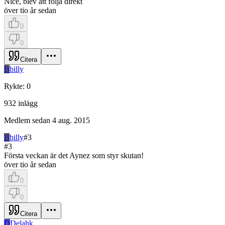
Nice, blev att följa direkt
över tio år sedan
0
0
Citera
B
billy
Rykte
:
0
932
inlägg
Medlem sedan
4 aug. 2015
B
billy
#
3
#
3
Första veckan är det Aynez som styr skutan!
över tio år sedan
0
0
Citera
D
Delahk