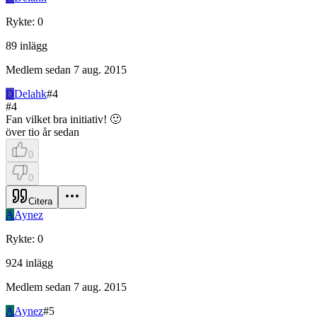
Rykte
:
0
89
inlägg
Medlem sedan
7 aug. 2015
D
Delahk
#
4
#
4
Fan vilket bra initiativ! 🙂
över tio år sedan
0
0
Citera
A
Aynez
Rykte
:
0
924
inlägg
Medlem sedan
7 aug. 2015
A
Aynez
#
5