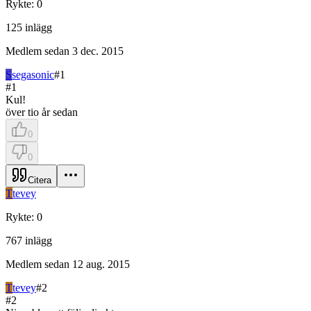
Rykte
:
0
125
inlägg
Medlem sedan
3 dec. 2015
S
segasonic
#
1
#
1
Kul!
över tio år sedan
0
0
Citera
T
tevey
Rykte
:
0
767
inlägg
Medlem sedan
12 aug. 2015
T
tevey
#
2
#
2