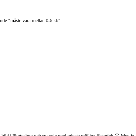
ande "måste vara mellan 0-6 kb"
ild i Photoshop och sparade med minsta möjliga filstorlek 😃 Men ja, 