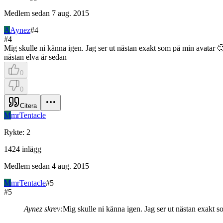
Medlem sedan
7 aug. 2015
A
Aynez
#
4
#
4
Mig skulle ni känna igen. Jag ser ut nästan exakt som på min avatar 
nästan elva år sedan
0
0
Citera
M
mrTentacle
Rykte
:
2
1424
inlägg
Medlem sedan
4 aug. 2015
M
mrTentacle
#
5
#
5
Aynez skrev:
Mig skulle ni känna igen. Jag ser ut nästan exakt 