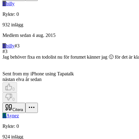
B
billy
Rykte
:
0
932
inlägg
Medlem sedan
4 aug. 2015
B
billy
#
3
#
3
Jag behöver fixa en todolist nu för forumet känner jag 🙂 för det är k
Sent from my iPhone using Tapatalk
nästan elva år sedan
0
0
Citera
A
Aynez
Rykte
:
0
924
inlägg