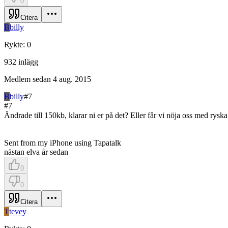
0
Citera
B
billy
Rykte
:
0
932
inlägg
Medlem sedan
4 aug. 2015
B
billy
#
7
#
7
Ändrade till 150kb, klarar ni er på det? Eller får vi nöja oss med rys
Sent from my iPhone using Tapatalk
nästan elva år sedan
0
0
Citera
T
tevey