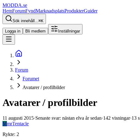
MODDA
.se
Hem
Forum
Fynd
Marknadsplats
Produkter
Guider
Sök innehåll...
⌘
K
Logga in
Bli medlem
Inställningar
Forum
Forumet
Avatarer / profilbilder
Avatarer / profilbilder
11 augusti 2015
·
Senaste svar
:
nästan elva år sedan
·
142
visningar
·
13
s
M
mrTentacle
Rykte
:
2