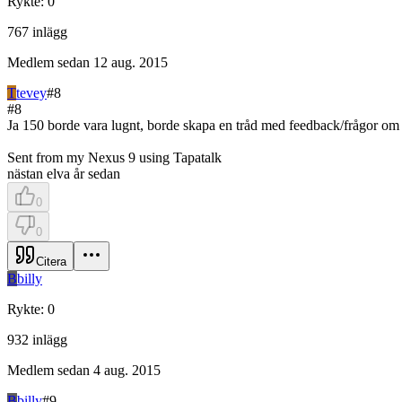
Rykte
:
0
767
inlägg
Medlem sedan
12 aug. 2015
T
tevey
#
8
#
8
Ja 150 borde vara lugnt, borde skapa en tråd med feedback/frågor om fo
Sent from my Nexus 9 using Tapatalk
nästan elva år sedan
0
0
Citera
B
billy
Rykte
:
0
932
inlägg
Medlem sedan
4 aug. 2015
B
billy
#
9