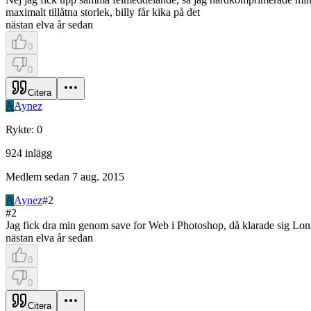
maximalt tillåtna storlek, billy får kika på det
nästan elva år sedan
0
0
Citera
A
Aynez
Rykte
:
0
924
inlägg
Medlem sedan
7 aug. 2015
A
Aynez
#
2
#
2
Jag fick dra min genom save for Web i Photoshop, då klarade sig Lo
nästan elva år sedan
0
0
Citera