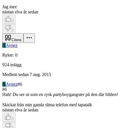
Jag mee
nästan elva år sedan
0
0
Citera
A
Aynez
Rykte
:
0
924
inlägg
Medlem sedan
7 aug. 2015
A
Aynez
#
6
#
6
Hah! Du ser ut som en rysk partyboygangster på den där bilden!
Skickat från min gamla slitna telefon med tapatalk
nästan elva år sedan
0