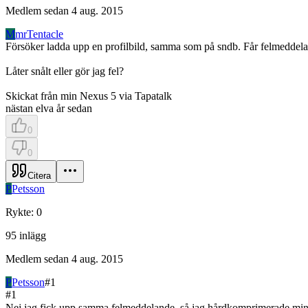
Medlem sedan
4 aug. 2015
M
mrTentacle
Försöker ladda upp en profilbild, samma som på sndb. Får felmeddel
Låter snålt eller gör jag fel?
Skickat från min Nexus 5 via Tapatalk
nästan elva år sedan
0
0
Citera
P
Petsson
Rykte
:
0
95
inlägg
Medlem sedan
4 aug. 2015
P
Petsson
#
1
#
1
Nej jag fick upp samma felmeddelande, så jag hårdkomprimerade min b