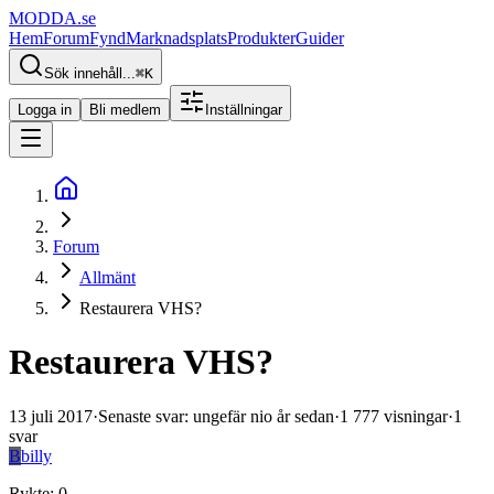
MODDA
.se
Hem
Forum
Fynd
Marknadsplats
Produkter
Guider
Sök innehåll...
⌘
K
Logga in
Bli medlem
Inställningar
Forum
Allmänt
Restaurera VHS?
Restaurera VHS?
13 juli 2017
·
Senaste svar
:
ungefär nio år sedan
·
1 777
visningar
·
1
svar
B
billy
Rykte
:
0