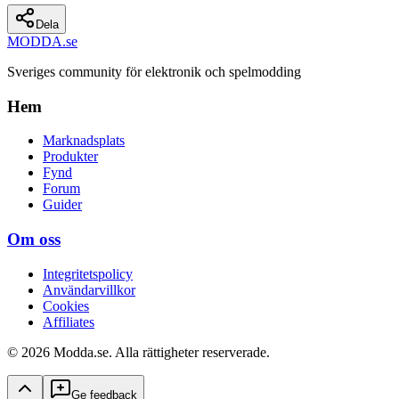
Dela
MODDA
.se
Sveriges community för elektronik och spelmodding
Hem
Marknadsplats
Produkter
Fynd
Forum
Guider
Om oss
Integritetspolicy
Användarvillkor
Cookies
Affiliates
© 2026 Modda.se. Alla rättigheter reserverade.
Ge feedback