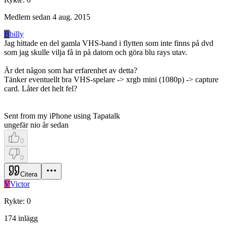
Medlem sedan
4 aug. 2015
B
billy
Jag hittade en del gamla VHS-band i flytten som inte finns på dvd
som jag skulle vilja få in på datorn och göra blu rays utav.
Är det någon som har erfarenhet av detta?
Tänker eventuellt bra VHS-spelare -> xrgb mini (1080p) -> capture
card. Låter det helt fel?
Sent from my iPhone using Tapatalk
ungefär nio år sedan
0
0
Citera
V
Victor
Rykte
:
0
174
inlägg