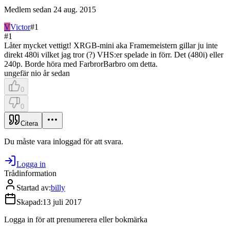
Medlem sedan
24 aug. 2015
V
Victor
#
1
#
1
Låter mycket vettigt! XRGB-mini aka Framemeistern gillar ju inte
direkt 480i vilket jag tror (?) VHS:er spelade in förr. Det (480i) eller
240p. Borde höra med FarbrorBarbro om detta.
ungefär nio år sedan
0
0
Citera
Du måste vara inloggad för att svara.
Logga in
Trådinformation
Startad av
:
billy
Skapad
:
13 juli 2017
Logga in för att prenumerera eller bokmärka