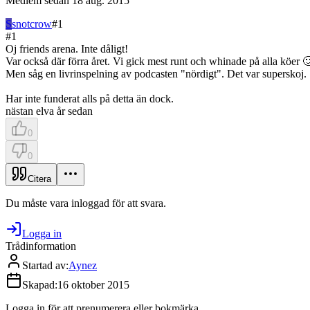
Medlem sedan
18 aug. 2015
S
snotcrow
#
1
#
1
Oj friends arena. Inte dåligt!
Var också där förra året. Vi gick mest runt och whinade på alla köer 
Men såg en livrinspelning av podcasten "nördigt". Det var superskoj.
Har inte funderat alls på detta än dock.
nästan elva år sedan
0
0
Citera
Du måste vara inloggad för att svara.
Logga in
Trådinformation
Startad av
:
Aynez
Skapad
:
16 oktober 2015
Logga in för att prenumerera eller bokmärka