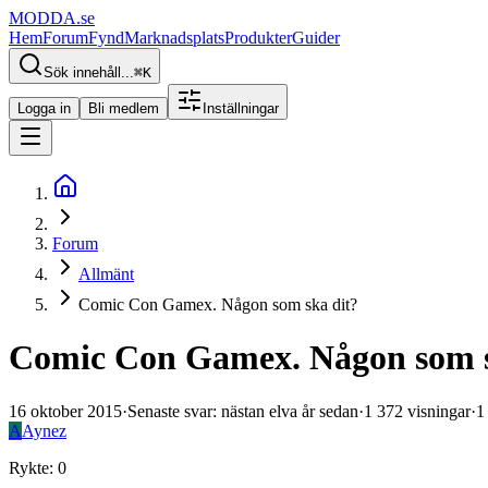
MODDA
.se
Hem
Forum
Fynd
Marknadsplats
Produkter
Guider
Sök innehåll...
⌘
K
Logga in
Bli medlem
Inställningar
Forum
Allmänt
Comic Con Gamex. Någon som ska dit?
Comic Con Gamex. Någon som s
16 oktober 2015
·
Senaste svar
:
nästan elva år sedan
·
1 372
visningar
·
1
A
Aynez
Rykte
:
0