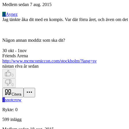
Medlem sedan
7 aug. 2015
A
Aynez
Jag tänkte åka dit med en kompis. Var där förra året, och även om det
Någon annan moddiz som ska dit?
30 okt - 1nov
Friends Arena
http://www.mcmcomiccon.com/stockholm/?lang=sv
nästan elva år sedan
0
0
Citera
S
snotcrow
Rykte
:
0
599
inlägg