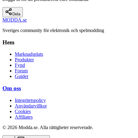
Dela
MODDA
.se
Sveriges community för elektronik och spelmodding
Hem
Marknadsplats
Produkter
Fynd
Forum
Guider
Om oss
Integritetspolicy
Användarvillkor
Cookies
Affiliates
© 2026 Modda.se. Alla rättigheter reserverade.