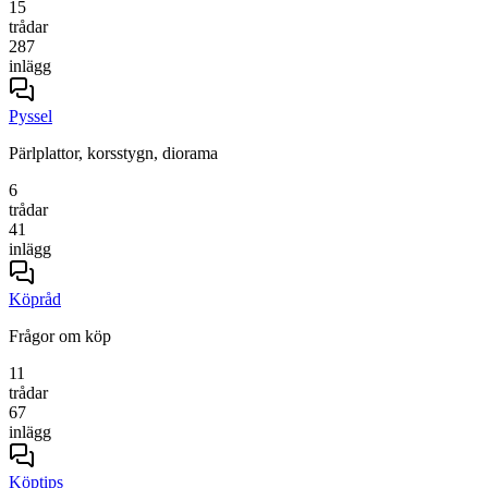
15
trådar
287
inlägg
Pyssel
Pärlplattor, korsstygn, diorama
6
trådar
41
inlägg
Köpråd
Frågor om köp
11
trådar
67
inlägg
Köptips