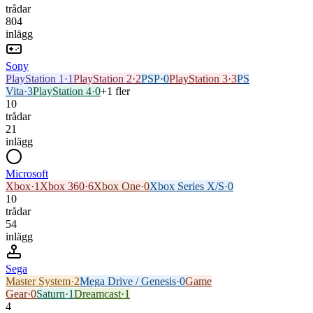
trådar
804
inlägg
Sony
PlayStation 1
·
1
PlayStation 2
·
2
PSP
·
0
PlayStation 3
·
3
PS
Vita
·
3
PlayStation 4
·
0
+1 fler
10
trådar
21
inlägg
Microsoft
Xbox
·
1
Xbox 360
·
6
Xbox One
·
0
Xbox Series X/S
·
0
10
trådar
54
inlägg
Sega
Master System
·
2
Mega Drive / Genesis
·
0
Game
Gear
·
0
Saturn
·
1
Dreamcast
·
1
4