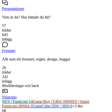
Presentationer
Vem är du? Hur hittade du hit?
57
trådar
645
inlägg
Forumet
Allt som rör forumet, regler, design, buggar
26
trådar
242
inlägg
Modifieringar och hack
Nintendo
NES / Famicom
·
14
Game Boy / GBA
·
10
SNES / Super
Famicom
·
28
N64
·
2
GameCube
·
2
DS / 3DS
·
6
+3 fler
68